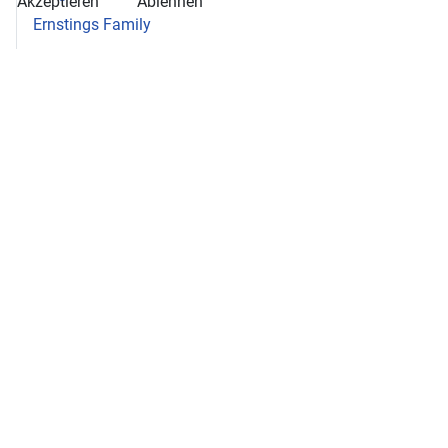
Akzeptieren
Ablehnen
Ernstings Family
Filiale Deutsche Post
Friseure Kastell
Fruchtsonne
Fußgeflüster
Geers Hörakustik
Lotto-Toto-Shop Speer
Medizin. Fußpflegepraxis Richter
MICA Eiscafé
Modeboutique Hautnah
Optiker Meise
Pfüller Schuhe
Phan's Nähstübchen
Pizza Kebab Haus