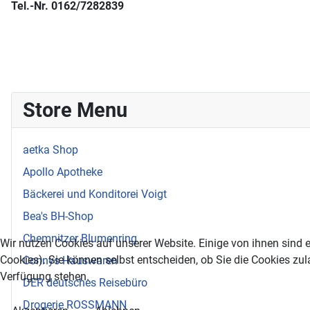
Tel.-Nr. 0162/7282839
Store Menu
aetka Shop
Apollo Apotheke
Bäckerei und Konditorei Voigt
Bea's BH-Shop
Chemnitzer Blumenring
Wir nutzen Cookies auf unserer Website. Einige von ihnen sind e
Cookies). Sie können selbst entscheiden, ob Sie die Cookies zul
Connys Hauswaren
Verfügung stehen.
DER deutsches Reisebüro
Drogerie ROSSMANN