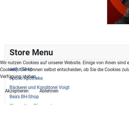
Store Menu
Wir nutzen Cookies auf unserer Website. Einige von ihnen sind e
aetka Shop
Cookies). Sie können selbst entscheiden, ob Sie die Cookies zul
Verfügung stehen.
Apollo Apotheke
Bäckerei und Konditorei Voigt
Akzeptieren
Ablehnen
Bea's BH-Shop
Chemnitzer Blumenring
Connys Hauswaren
DER deutsches Reisebüro